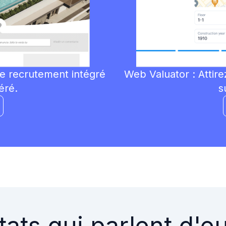
de recrutement intégré
Web Valuator :
Attire
éré.
s
tats qui parlent d