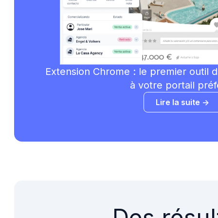
Extension Chrome :
le premier outil 
à votre portail préf
Lire la suite ->
Des résul